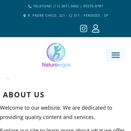
TELEFONE: (11) 3871-9492 | 95570-8787
R. PADRE CHICO, 221 - CJ 311 - PERDIZES - SP
MATERIA-M
ABOUT US
Welcome to our website. We are dedicated to
providing quality content and services.
Explore our site to learn more about what we offer.