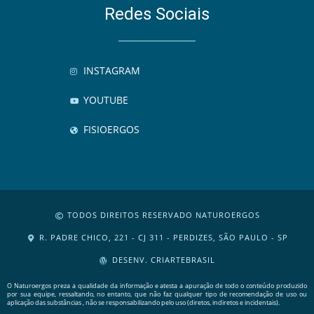
Redes Sociais
INSTAGRAM
YOUTUBE
FISIOERGOS
TODOS DIREITOS RESERVADO NATUROERGOS
R. PADRE CHICO, 221 - CJ 311 - PERDIZES, SÃO PAULO - SP
DESENV. CRIARTEBRASIL
O Naturoergos preza a qualidade da informação e atesta a apuração de todo o conteúdo produzido
por sua equipe, ressaltando, no entanto, que não faz qualquer tipo de recomendação de uso ou
aplicação das substâncias , não se responsabilizando pelo uso (diretos, indiretos e incidentais).