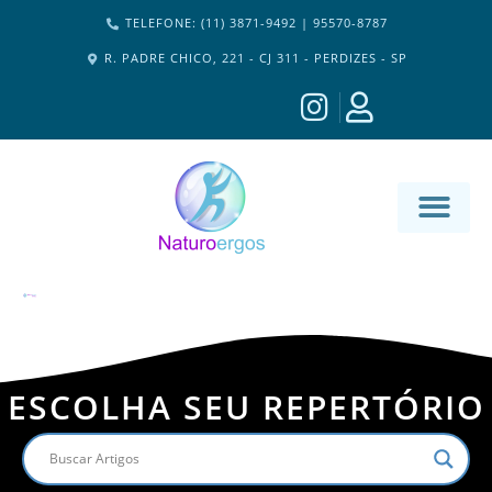
TELEFONE: (11) 3871-9492 | 95570-8787
R. PADRE CHICO, 221 - CJ 311 - PERDIZES - SP
MATERIA-M
ESCOLHA SEU REPERTÓRIO