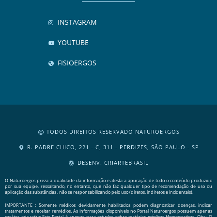
INSTAGRAM
YOUTUBE
FISIOERGOS
TODOS DIREITOS RESERVADO NATUROERGOS
R. PADRE CHICO, 221 - CJ 311 - PERDIZES, SÃO PAULO - SP
DESENV. CRIARTEBRASIL
O Naturoergos preza a qualidade da informação e atesta a apuração de todo o conteúdo produzido
por sua equipe, ressaltando, no entanto, que não faz qualquer tipo de recomendação de uso ou
aplicação das substâncias , não se responsabilizando pelo uso (diretos, indiretos e incidentais).
IMPORTANTE : Somente médicos devidamente habilitados podem diagnosticar doenças, indicar
tratamentos e receitar remédios. As informações disponíveis no Portal Naturoergos possuem apenas
caráter educativo.Este Portal é apenas para estudos sobre matérias médicas Homeopaticas. Obs.: O