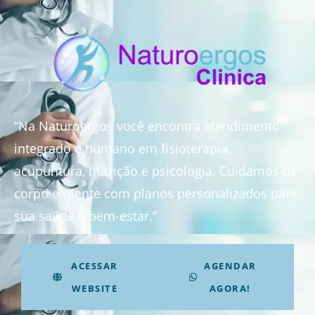
“Na Naturoergos você encontra atendimento
integrado e humano em fisioterapia,
acupuntura, nutrição e psicologia. Cuidamos de
corpo e mente com planos personalizados para
sua saúde e bem-estar.”
ACESSAR
AGENDAR
WEBSITE
AGORA!