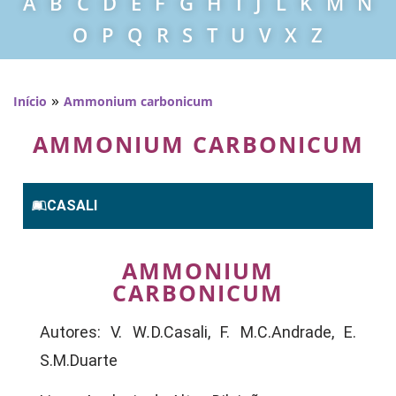
A
B
C
D
E
F
G
H
I
J
L
K
M
N
O
P
Q
R
S
T
U
V
X
Z
»
Início
Ammonium carbonicum
AMMONIUM CARBONICUM
CASALI
AMMONIUM
CARBONICUM
Autores: V. W
.
D.Casali, F. M.C.Andrade, E.
S.M.Duarte