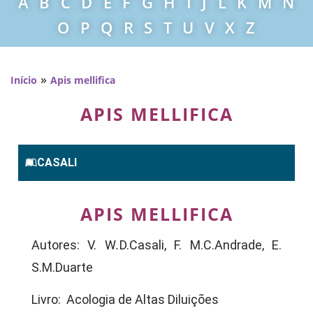
A
B
C
D
E
F
G
H
I
J
L
K
M
N
O
P
Q
R
S
T
U
V
X
Z
»
Início
Apis mellifica
APIS MELLIFICA
CASALI
APIS MELLIFICA
Autores: V. W
.
D.Casali, F. M.C.Andrade, E.
S.M.Duarte
Livro: Acologia de Altas Diluições