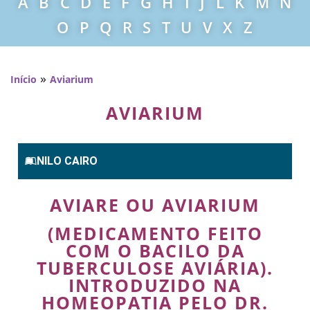
A
B
C
D
E
F
G
H
I
J
L
K
M
N
O
P
Q
R
S
T
U
V
X
Z
»
Início
Aviarium
AVIARIUM
NILO CAIRO
AVIARE OU AVIARIUM
(MEDICAMENTO FEITO
COM O BACILO DA
TUBERCULOSE AVIÁRIA).
INTRODUZIDO NA
HOMEOPATIA PELO DR.