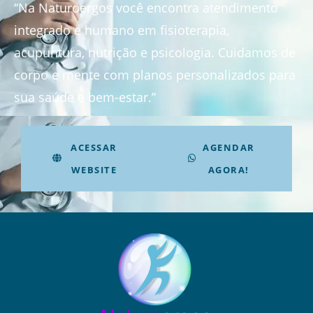
“Na Naturoergos você encontra atendimento
integrado e humano em fisioterapia,
acupuntura, nutrição e psicologia. Cuidamos de
corpo e mente com planos personalizados para
sua saúde e bem-estar.”
ACESSAR
AGENDAR
WEBSITE
AGORA!