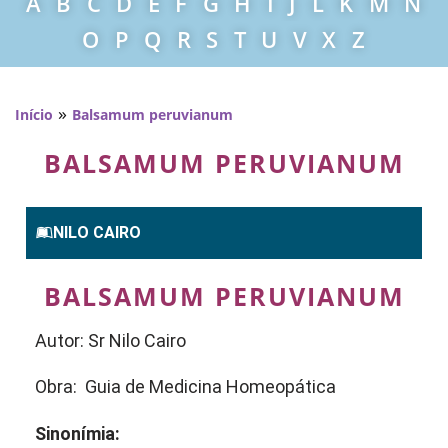
A
B
C
D
E
F
G
H
I
J
L
K
M
N
O
P
Q
R
S
T
U
V
X
Z
»
Início
Balsamum peruvianum
BALSAMUM PERUVIANUM
NILO CAIRO
BALSAMUM PERUVIANUM
Autor: Sr Nilo Cairo
Obra: Guia de Medicina Homeopática
Sinonímia: