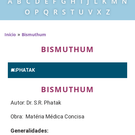
A
B
C
D
E
F
G
H
I
J
L
K
M
N
O
P
Q
R
S
T
U
V
X
Z
»
Início
Bismuthum
BISMUTHUM
PHATAK
BISMUTHUM
Autor: Dr. S.R. Phatak
Obra: Matéria Médica Concisa
Generalidades: