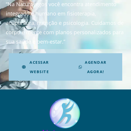
“Na Naturoergos você encontra atendimento
integrado e humano em fisioterapia,
acupuntura, nutrição e psicologia. Cuidamos de
corpo e mente com planos personalizados para
sua saúde e bem-estar.”
ACESSAR
AGENDAR
WEBSITE
AGORA!