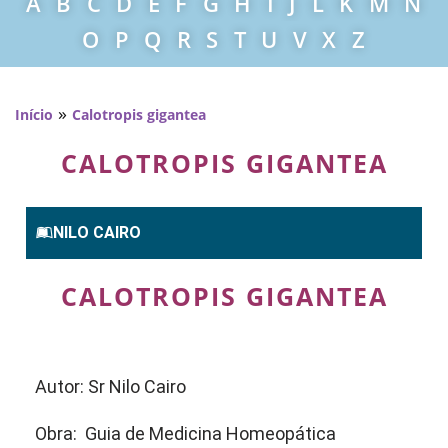
A
B
C
D
E
F
G
H
I
J
L
K
M
N
O
P
Q
R
S
T
U
V
X
Z
»
Início
Calotropis gigantea
CALOTROPIS GIGANTEA
NILO CAIRO
CALOTROPIS GIGANTEA
Autor: Sr Nilo Cairo
Obra: Guia de Medicina Homeopática