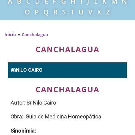
A
B
C
D
E
F
G
H
I
J
L
K
M
N
O
P
Q
R
S
T
U
V
X
Z
»
Início
Canchalagua
CANCHALAGUA
NILO CAIRO
CANCHALAGUA
Autor: Sr Nilo Cairo
Obra: Guia de Medicina Homeopática
Sinonímia: