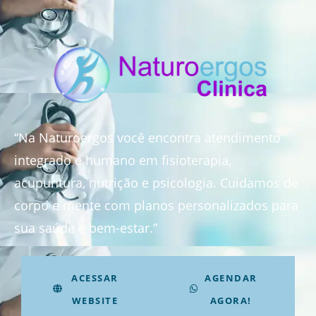
“Na Naturoergos você encontra atendimento
integrado e humano em fisioterapia,
acupuntura, nutrição e psicologia. Cuidamos de
corpo e mente com planos personalizados para
sua saúde e bem-estar.”
ACESSAR
AGENDAR
WEBSITE
AGORA!