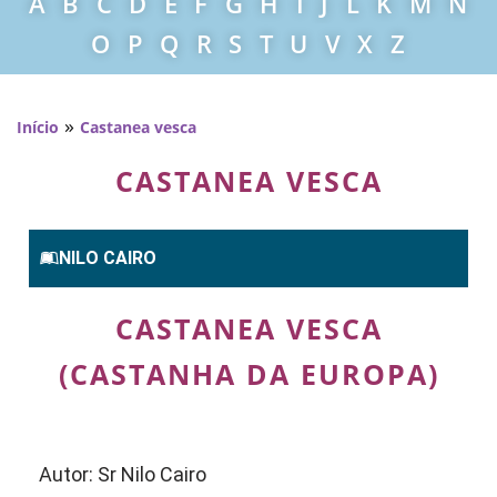
A
B
C
D
E
F
G
H
I
J
L
K
M
N
O
P
Q
R
S
T
U
V
X
Z
»
Início
Castanea vesca
CASTANEA VESCA
NILO CAIRO
CASTANEA VESCA
(CASTANHA DA EUROPA)
Autor: Sr Nilo Cairo