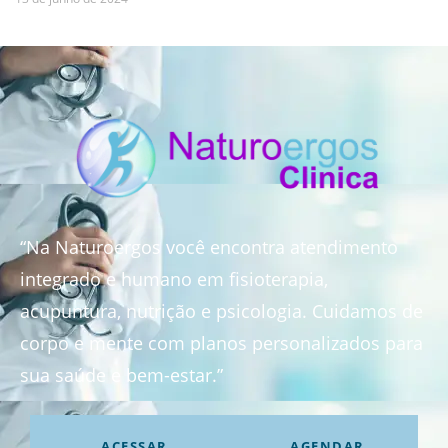
“Na Naturoergos você encontra atendimento
integrado e humano em fisioterapia,
acupuntura, nutrição e psicologia. Cuidamos de
corpo e mente com planos personalizados para
sua saúde e bem-estar.”
ACESSAR
AGENDAR