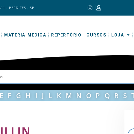
311 - PERDIZES - SP
MATERIA-MEDICA
REPERTÓRIO
CURSOS
LOJA
E
F
G
H
I
J
L
K
M
N
O
P
Q
R
S
ILLIN