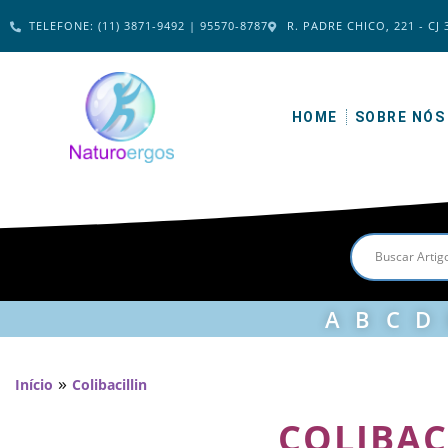
TELEFONE: (11) 3871-9492 | 95570-8787
R. PADRE CHICO, 221 - CJ 
HOME
SOBRE NÓS
A
B
C
D
»
Início
Colibacillin
COLIBAC