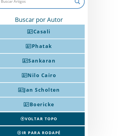
Buscar por Autor
Casali
Phatak
Sankaran
Nilo Cairo
Jan Scholten
Boericke
VOLTAR TOPO
IR PARA RODAPÉ