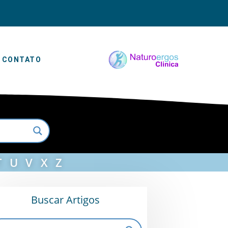
CONTATO
T
U
V
X
Z
Buscar Artigos