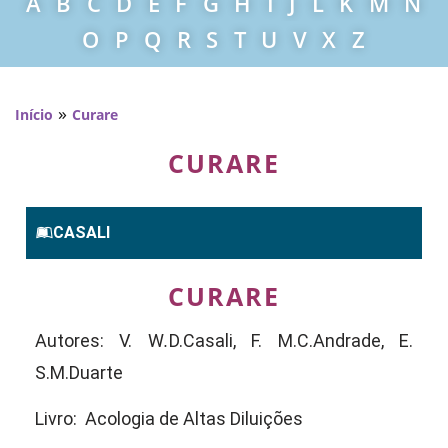
A
B
C
D
E
F
G
H
I
J
L
K
M
N
O
P
Q
R
S
T
U
V
X
Z
»
Início
Curare
CURARE
CASALI
CURARE
Autores: V. W
.
D.Casali, F. M.C.Andrade, E.
S.M.Duarte
Livro: Acologia de Altas Diluições