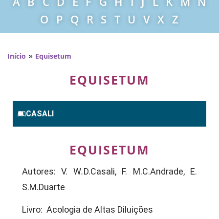
A
B
C
D
E
F
G
H
I
J
L
K
M
N
O
P
Q
R
S
T
U
V
X
Z
»
Início
Equisetum
EQUISETUM
CASALI
EQUISETUM
Autores: V. W
.
D.Casali, F. M.C.Andrade, E.
S.M.Duarte
Livro: Acologia de Altas Diluições