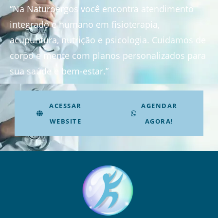
“Na Naturoergos você encontra atendimento
integrado e humano em fisioterapia,
acupuntura, nutrição e psicologia. Cuidamos de
corpo e mente com planos personalizados para
sua saúde e bem-estar.”
ACESSAR
AGENDAR
WEBSITE
AGORA!