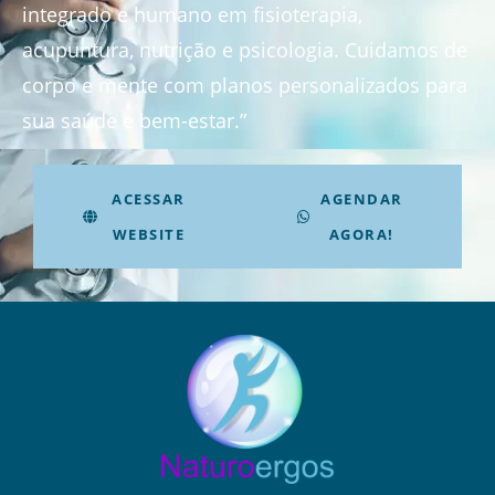
integrado e humano em fisioterapia,
acupuntura, nutrição e psicologia. Cuidamos de
corpo e mente com planos personalizados para
sua saúde e bem-estar.”
ACESSAR
AGENDAR
WEBSITE
AGORA!