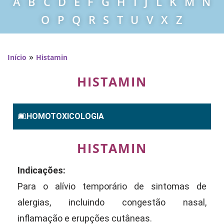
A
B
C
D
E
F
G
H
I
J
L
K
M
N
O
P
Q
R
S
T
U
V
X
Z
»
Início
Histamin
HISTAMIN
HOMOTOXICOLOGIA
HISTAMIN
Indicações:
Para o alívio temporário de sintomas de
alergias, incluindo congestão nasal,
inflamação e erupções cutâneas.