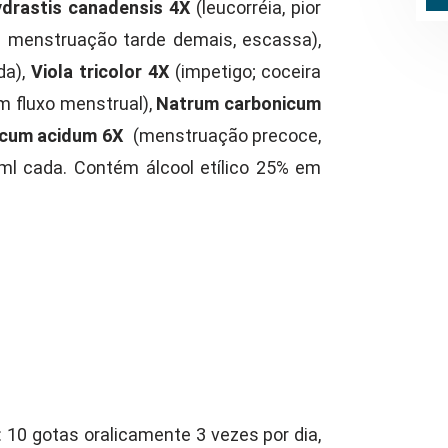
drastis canadensis 4X
(leucorréia, pior
; menstruação tarde demais, escassa),
da),
Viola tricolor 4X
(impetigo; coceira
m fluxo menstrual),
Natrum carbonicum
icum acidum 6X
(menstruação precoce,
ml cada. Contém álcool etílico 25% em
 10 gotas oralicamente 3 vezes por dia,