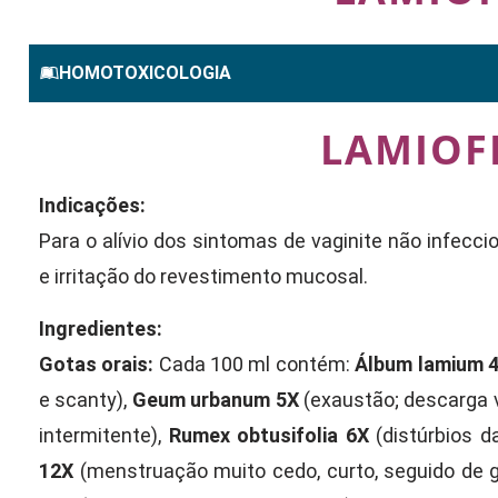
HOMOTOXICOLOGIA
LAMIOF
Indicações:
Para o alívio dos sintomas de vaginite não infeccio
e irritação do revestimento mucosal.
Ingredientes:
Gotas orais:
Cada 100 ml contém:
Álbum lamium 
e scanty),
Geum urbanum 5X
(exaustão; descarga v
intermitente),
Rumex obtusifolia 6X
(distúrbios 
12X
(menstruação muito cedo, curto, seguido de 