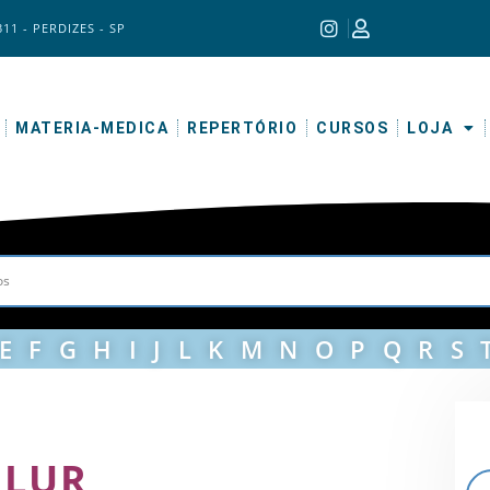
311 - PERDIZES - SP
MATERIA-MEDICA
REPERTÓRIO
CURSOS
LOJA
E
F
G
H
I
J
L
K
M
N
O
P
Q
R
S
FLUR