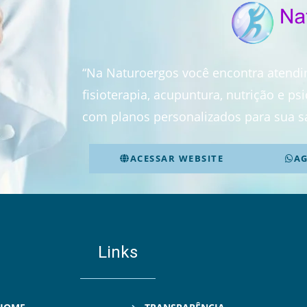
“Na Naturoergos você encontra atend
fisioterapia, acupuntura, nutrição e p
com planos personalizados para sua s
ACESSAR WEBSITE
A
Links