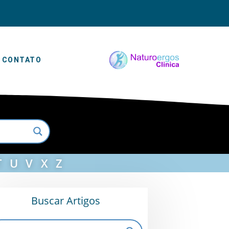
CONTATO
T
U
V
X
Z
Buscar Artigos