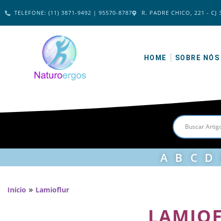
TELEFONE: (11) 3871-9492 | 95570-8787
R. PADRE CHICO, 221 - CJ 
HOME
SOBRE NÓS
A
B
C
D
»
Início
Lamioflur
LAMIO