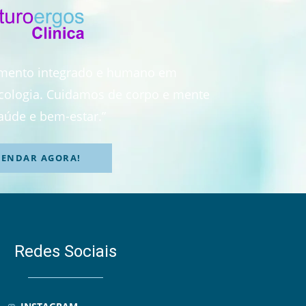
imento integrado e humano em
sicologia. Cuidamos de corpo e mente
aúde e bem-estar.”
GENDAR AGORA!
Redes Sociais