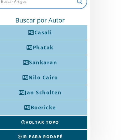
Buscar por Autor
Casali
Phatak
Sankaran
Nilo Cairo
Jan Scholten
Boericke
VOLTAR TOPO
IR PARA RODAPÉ