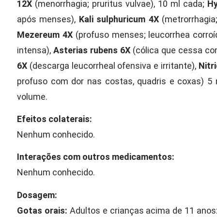
12X
(menorrhagia; pruritus vulvae), 10 ml cada;
Hy
após menses),
Kali sulphuricum 4X
(metrorrhagia
Mezereum 4X
(profuso menses; leucorrhea corroí
intensa),
Asterias rubens 6X
(cólica que cessa co
6X
(descarga leucorrheal ofensiva e irritante),
Nitr
profuso com dor nas costas, quadris e coxas) 5 
volume.
Efeitos colaterais:
Nenhum conhecido.
Interações com outros medicamentos:
Nenhum conhecido.
Dosagem:
Gotas orais:
Adultos e crianças acima de 11 anos: