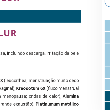
LUR
sa, incluindo descarga, irritação da pele
4X
(leucorrhea; menstruação muito cedo
aginal),
Kreosotum 6X
(fluxo menstrual
da menopausa; ondas de calor),
Alumina
grande exaustão),
Platinumum metálico