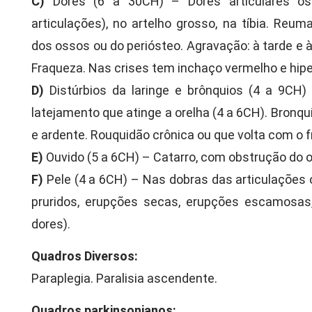
C)
Dores (6 a 30CH) – Dores articulares ós
articulações), no artelho grosso, na tíbia. Reu
dos ossos ou do periósteo. Agravação: à tarde e
Fraqueza. Nas crises tem inchaço vermelho e hipe
D)
Distúrbios da laringe e brônquios (4 a 9CH) –
latejamento que atinge a orelha (4 a 6CH). Bronq
e ardente. Rouquidão crônica ou que volta com o fr
E)
Ouvido (5 a 6CH) – Catarro, com obstrução do ou
F)
Pele (4 a 6CH) – Nas dobras das articulações 
pruridos, erupções secas, erupções escamosa
dores).
Quadros Diversos:
Paraplegia. Paralisia ascendente.
Quadros parkinsonianos: