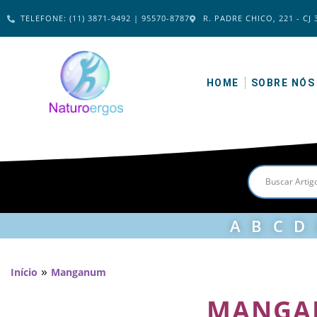
TELEFONE: (11) 3871-9492 | 95570-8787
R. PADRE CHICO, 221 - CJ 
HOME
SOBRE NÓS
A
B
C
D
»
Início
Manganum
MANGA