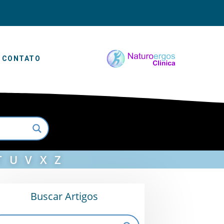
CONTATO
T
U
V
X
Z
Buscar Artigos