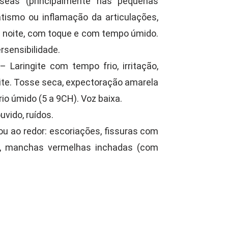
seas (principalmente nas pequenas
matismo ou inflamação da articulações,
 à noite, com toque e com tempo úmido.
rsensibilidade.
 Laringite com tempo frio, irritação,
uite. Tosse seca, expectoração amarela
io úmido (5 a 9CH). Voz baixa.
vido, ruídos.
ou ao redor: escoriações, fissuras com
s, manchas vermelhas inchadas (com