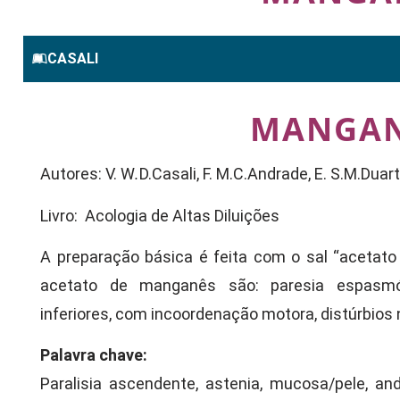
CASALI
MANGA
Autores: V. W
.
D.Casali, F. M.C.Andrade, E. S.M.Duar
Livro: Acologia de Altas Diluições
A preparação básica é feita com o sal “acetato
acetato de manganês são: paresia espasmó
inferiores, com incoordenação motora, distúrbios 
Palavra chave:
Paralisia ascendente, astenia, mucosa/pele, an