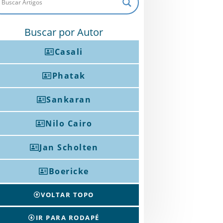
Buscar por Autor
Casali
Phatak
Sankaran
Nilo Cairo
Jan Scholten
Boericke
VOLTAR TOPO
IR PARA RODAPÉ