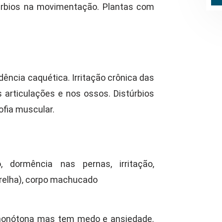
túrbios na movimentação. Plantas com
ência caquética. Irritação crônica das
s articulações e nos ossos. Distúrbios
ofia muscular.
 dormência nas pernas, irritação,
orelha), corpo machucado
/monótona mas tem medo e ansiedade.