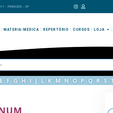
311 - PERDIZES - SP
MATERIA-MEDICA
REPERTÓRIO
CURSOS
LOJA
E
F
G
H
I
J
L
K
M
N
O
P
Q
R
S
NUM