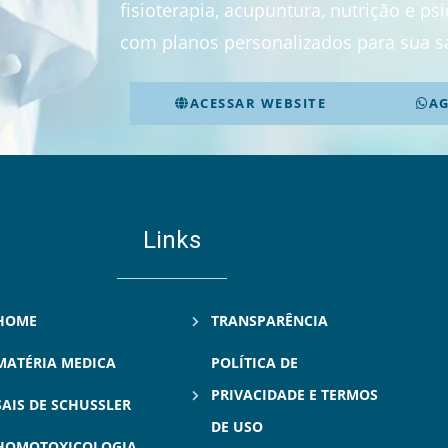
fisioterapia, acupuntura, nutrição e p
com planos personalizados para sua s
ACESSAR WEBSITE
A
Links
HOME
TRANSPARÊNCIA
MATÉRIA MEDICA
POLÍTICA DE
PRIVACIDADE E TERMOS
SAIS DE SCHUSSLER
DE USO
HOMOTOXICOLOGIA