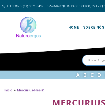
TELEFONE: (11) 3871-9492 | 95570-8787
R. PADRE CHICO, 221 - CJ 
HOME
SOBRE NÓS
A
B
C
D
»
Início
Mercurius-Heel®
MERCURIU