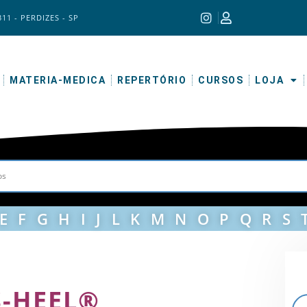
311 - PERDIZES - SP
MATERIA-MEDICA
REPERTÓRIO
CURSOS
LOJA
E
F
G
H
I
J
L
K
M
N
O
P
Q
R
S
S-HEEL®