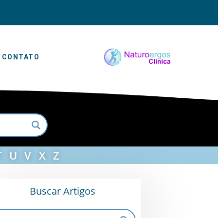
CONTATO
T
U
V
X
Z
Buscar Artigos