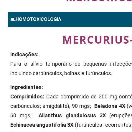
HOMOTOXICOLOGIA
MERCURIUS
Indicações:
Para o alívio temporário de pequenas infecçõ
incluindo carbúnculos, bolhas e furúnculos.
Ingredientes:
Comprimidos:
Cada comprimido de 300 mg con
carbúnculos; amigdalite), 90 mgs;
Beladona 4X
(v
60 mgs;
Ailanthus glandulosus 3X
(erupçõe
Echinacea angustifolia 3X
(furúnculos recorrentes