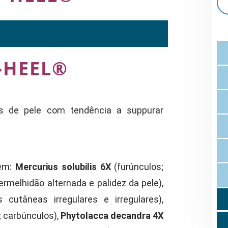
-HEEL®
es de pele com tendência a suppurar
tém:
Mercurius solubilis 6X
(furúnculos;
ermelhidão alternada e palidez da pele),
s cutâneas irregulares e irregulares),
; carbúnculos),
Phytolacca decandra 4X