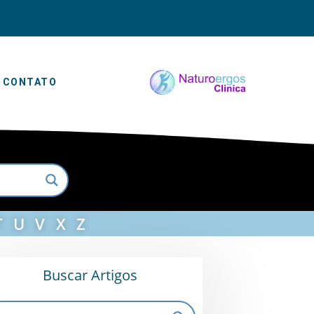
CONTATO
T
U
V
X
Z
Buscar Artigos