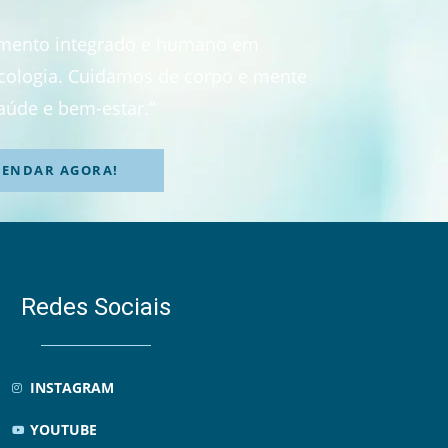
imento integrado e humano em
sicologia. Cuidamos de corpo e mente
aúde e bem-estar.”
GENDAR AGORA!
Redes Sociais
INSTAGRAM
YOUTUBE