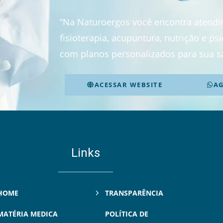
“Na Naturoergos você encontra atend
fisioterapia, acupuntura, nutrição e p
com planos personalizados para sua s
ACESSAR WEBSITE
A
Links
HOME
TRANSPARÊNCIA
MATÉRIA MEDICA
POLÍTICA DE