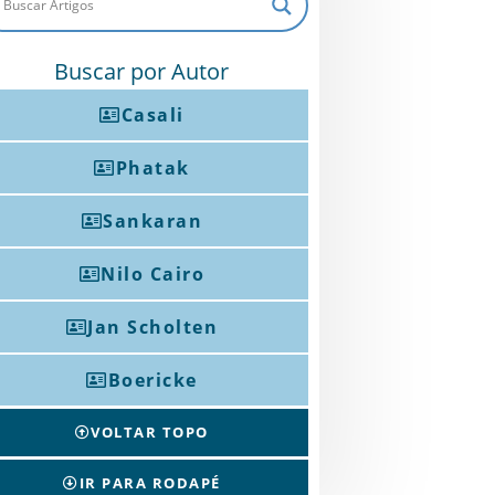
Buscar por Autor
Casali
Phatak
Sankaran
Nilo Cairo
Jan Scholten
Boericke
VOLTAR TOPO
IR PARA RODAPÉ