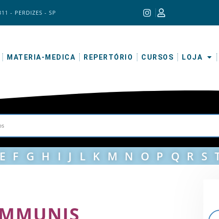
311 - PERDIZES - SP
MATERIA-MEDICA
REPERTÓRIO
CURSOS
LOJA
E
F
G
H
I
J
L
K
M
N
O
P
Q
R
S
OMMUNIS