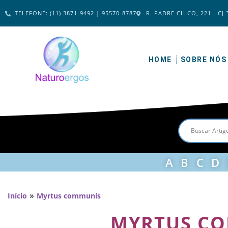
TELEFONE: (11) 3871-9492 | 95570-8787
R. PADRE CHICO, 221 - CJ 
HOME
SOBRE NÓS
A
B
C
D
»
Início
Myrtus communis
MYRTUS C