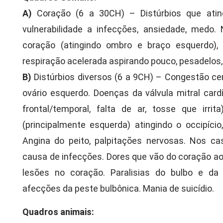
A)
Coração (6 a 30CH) – Distúrbios que ating
vulnerabilidade a infecções, ansiedade, medo.
coração (atingindo ombro e braço esquerdo), i
respiração acelerada aspirando pouco, pesadelos,
B)
Distúrbios diversos (6 a 9CH) – Congestão cere
ovário esquerdo. Doenças da válvula mitral car
frontal/temporal, falta de ar, tosse que irri
(principalmente esquerda) atingindo o occipíc
Angina do peito, palpitações nervosas. Nos ca
causa de infecções. Dores que vão do coração ao
lesões no coração. Paralisias do bulbo e da r
afecções da peste bulbônica. Mania de suicídio.
Quadros animais: