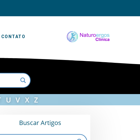
CONTATO
T
U
V
X
Z
Buscar Artigos