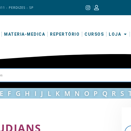
311 - PERDIZES - SP
MATERIA-MEDICA
REPERTÓRIO
CURSOS
LOJA
E
F
G
H
I
J
L
K
M
N
O
P
Q
R
S
PUDIANS