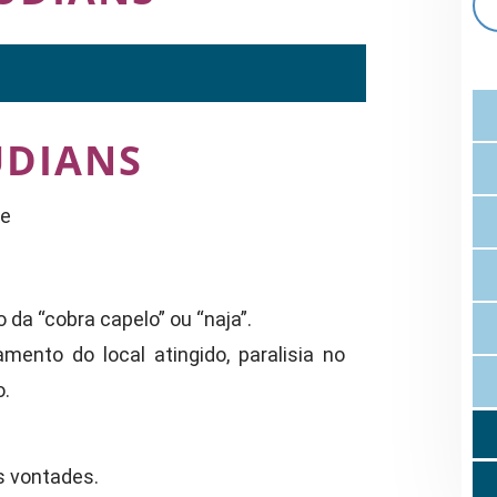
UDIANS
te
 da “cobra capelo” ou “naja”.
nto do local atingido, paralisia no
o.
as vontades.