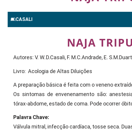
CASALI
NAJA TRIP
Autores: V. W
.
D.Casali, F. M.C.Andrade, E. S.M.Duar
Livro: Acologia de Altas Diluições
A preparação básica é feita com o veneno extraído
Os sintomas de envenenamento são: anestesiame
tórax-abdome, estado de coma. Pode ocorrer óbit
Palavra Chave:
Válvula mitral, infecção cardíaca, tosse seca. Du