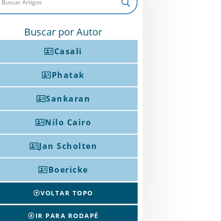
Buscar por Autor
Casali
Phatak
Sankaran
Nilo Cairo
Jan Scholten
Boericke
VOLTAR TOPO
IR PARA RODAPÉ