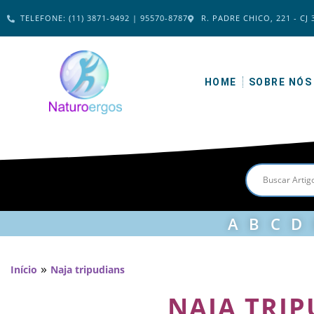
TELEFONE: (11) 3871-9492 | 95570-8787
R. PADRE CHICO, 221 - CJ 
HOME
SOBRE NÓS
A
B
C
D
»
Início
Naja tripudians
NAJA TRI