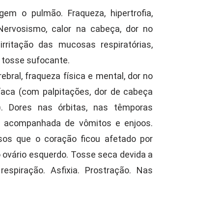
em o pulmão. Fraqueza, hipertrofia,
 Nervosismo, calor na cabeça, dor no
rritação das mucosas respiratórias,
 tosse sufocante.
bral, fraqueza física e mental, dor no
díaca (com palpitações, dor de cabeça
ta). Dores nas órbitas, nas têmporas
io, acompanhada de vômitos e enjoos.
sos que o coração ficou afetado por
 ovário esquerdo. Tosse seca devida a
espiração. Asfixia. Prostração. Nas