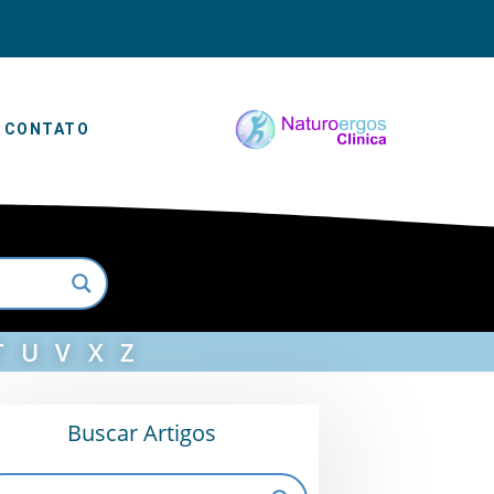
CONTATO
T
U
V
X
Z
Buscar Artigos