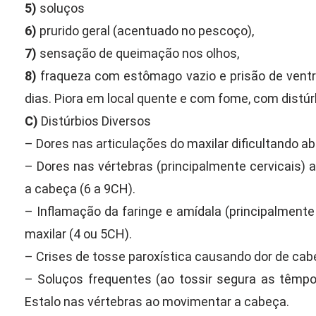
5)
soluços
6)
prurido geral (acentuado no pescoço),
7)
sensação de queimação nos olhos,
8)
fraqueza com estômago vazio e prisão de ventre
dias. Piora em local quente e com fome, com distúrb
C)
Distúrbios Diversos
– Dores nas articulações do maxilar dificultando abr
– Dores nas vértebras (principalmente cervicais
a cabeça (6 a 9CH).
– Inflamação da faringe e amídala (principalmente
maxilar (4 ou 5CH).
– Crises de tosse paroxística causando dor de cab
– Soluços frequentes (ao tossir segura as têmpor
Estalo nas vértebras ao movimentar a cabeça.