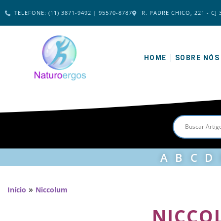
TELEFONE: (11) 3871-9492 | 95570-8787
R. PADRE CHICO, 221 - CJ 
HOME
SOBRE NÓS
A
B
C
D
»
Início
Niccolum
NICCO