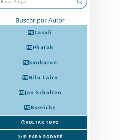
Buscar por Autor
Casali
Phatak
Sankaran
Nilo Cairo
Jan Scholten
Boericke
VOLTAR TOPO
IR PARA RODAPÉ