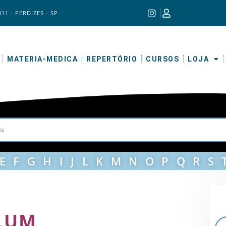
311 - PERDIZES - SP
MATERIA-MEDICA
REPERTÓRIO
CURSOS
LOJA
E
F
G
H
I
J
L
K
M
N
O
P
Q
R
S
LUM