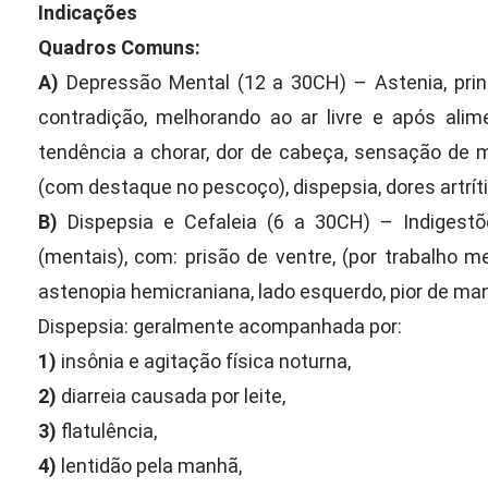
Indicações
Quadros Comuns:
A)
Depressão Mental (12 a 30CH) – Astenia, princ
contradição, melhorando ao ar livre e após ali
tendência a chorar, dor de cabeça, sensação de m
(com destaque no pescoço), dispepsia, dores artríti
B)
Dispepsia e Cefaleia (6 a 30CH) – Indigestõ
(mentais), com: prisão de ventre, (por trabalho 
astenopia hemicraniana, lado esquerdo, pior de man
Dispepsia: geralmente acompanhada por:
1)
insônia e agitação física noturna,
2)
diarreia causada por leite,
3)
flatulência,
4)
lentidão pela manhã,