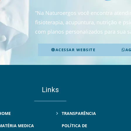
“Na Naturoergos você encontra atend
fisioterapia, acupuntura, nutrição e p
com planos personalizados para sua s
ACESSAR WEBSITE
A
Links
HOME
TRANSPARÊNCIA
MATÉRIA MEDICA
POLÍTICA DE