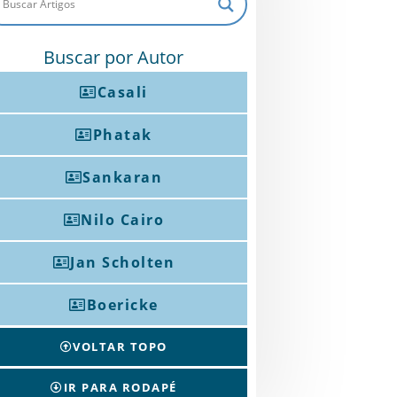
Buscar por Autor
Casali
Phatak
Sankaran
Nilo Cairo
Jan Scholten
Boericke
VOLTAR TOPO
IR PARA RODAPÉ