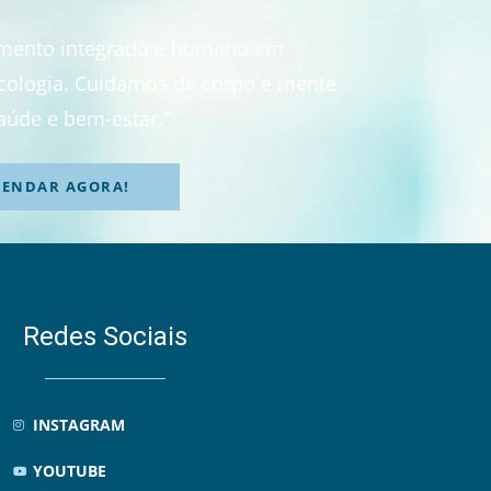
imento integrado e humano em
sicologia. Cuidamos de corpo e mente
aúde e bem-estar.”
GENDAR AGORA!
Redes Sociais
INSTAGRAM
YOUTUBE