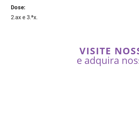
Dose:
2.ax e 3.ªx.
VISITE NOS
e adquira nos