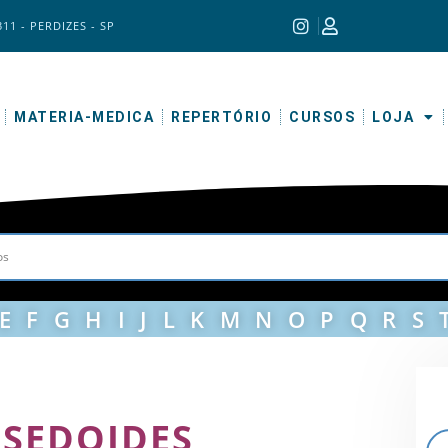
311 - PERDIZES - SP
MATERIA-MEDICA
REPERTÓRIO
CURSOS
LOJA
E
F
G
H
I
J
L
K
M
N
O
P
Q
R
S
SEDOIDES