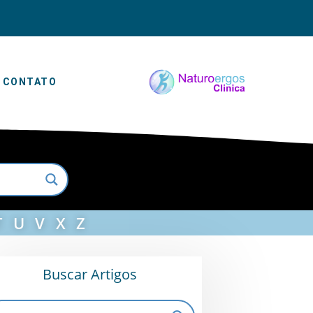
CONTATO
T
U
V
X
Z
Buscar Artigos