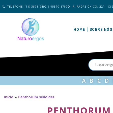
TELEFONE: (11) 3871-9492 | 95570-8787
R. PADRE CHICO, 221 - CJ 
HOME
SOBRE NÓS
A
B
C
D
»
Início
Penthorum sedoides
PENTHORUM 