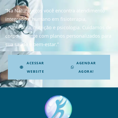
“Na Naturoergos você encontra atendimento
integrado e humano em fisioterapia,
acupuntura, nutrição e psicologia. Cuidamos de
corpo e mente com planos personalizados para
sua saúde e bem-estar.”
ACESSAR
AGENDAR
WEBSITE
AGORA!