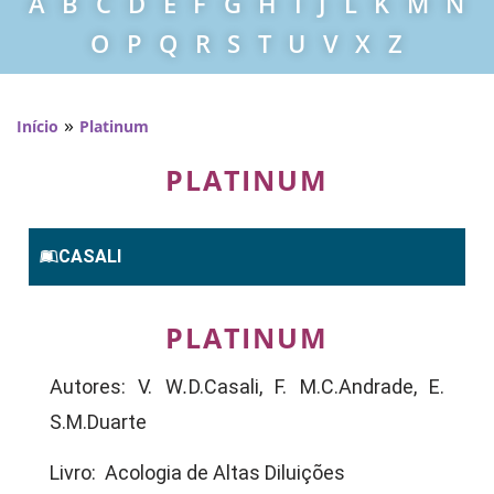
A
B
C
D
E
F
G
H
I
J
L
K
M
N
O
P
Q
R
S
T
U
V
X
Z
»
Início
Platinum
PLATINUM
CASALI
PLATINUM
Autores: V. W
.
D.Casali, F. M.C.Andrade, E.
S.M.Duarte
Livro: Acologia de Altas Diluições