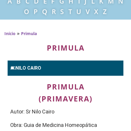
A
B
C
D
E
F
G
H
I
J
L
K
M
N
O
P
Q
R
S
T
U
V
X
Z
»
Início
Primula
PRIMULA
NILO CAIRO
PRIMULA
(PRIMAVERA)
Autor: Sr Nilo Cairo
Obra: Guia de Medicina Homeopática