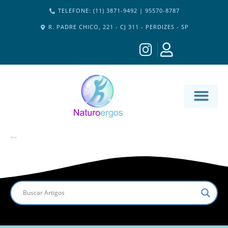
TELEFONE: (11) 3871-9492 | 95570-8787
R. PADRE CHICO, 221 - CJ 311 - PERDIZES - SP
MATERIA-M