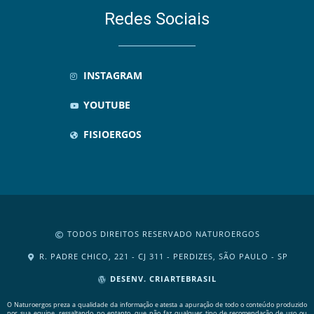
Redes Sociais
INSTAGRAM
YOUTUBE
FISIOERGOS
TODOS DIREITOS RESERVADO NATUROERGOS
R. PADRE CHICO, 221 - CJ 311 - PERDIZES, SÃO PAULO - SP
DESENV. CRIARTEBRASIL
O Naturoergos preza a qualidade da informação e atesta a apuração de todo o conteúdo produzido
por sua equipe, ressaltando, no entanto, que não faz qualquer tipo de recomendação de uso ou