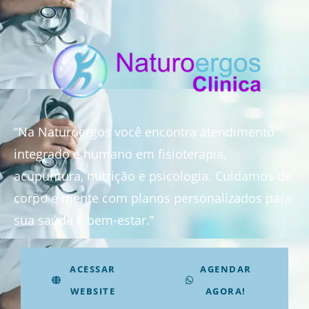
“Na Naturoergos você encontra atendimento
integrado e humano em fisioterapia,
acupuntura, nutrição e psicologia. Cuidamos de
corpo e mente com planos personalizados para
sua saúde e bem-estar.”
ACESSAR
AGENDAR
WEBSITE
AGORA!