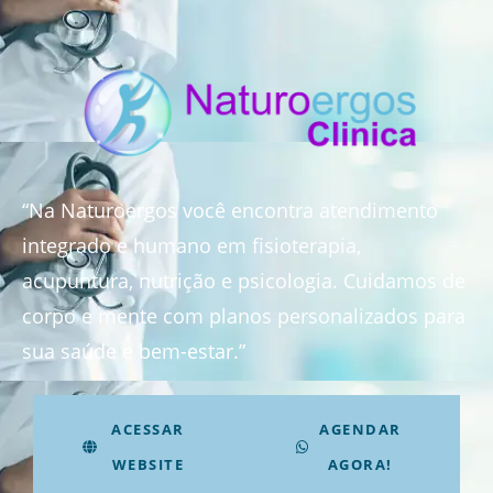
“Na Naturoergos você encontra atendimento
integrado e humano em fisioterapia,
acupuntura, nutrição e psicologia. Cuidamos de
corpo e mente com planos personalizados para
sua saúde e bem-estar.”
ACESSAR
AGENDAR
WEBSITE
AGORA!