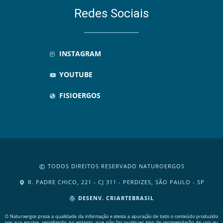
Redes Sociais
INSTAGRAM
YOUTUBE
FISIOERGOS
TODOS DIREITOS RESERVADO NATUROERGOS
R. PADRE CHICO, 221 - CJ 311 - PERDIZES, SÃO PAULO - SP
DESENV. CRIARTEBRASIL
O Naturoergos preza a qualidade da informação e atesta a apuração de todo o conteúdo produzido
por sua equipe, ressaltando, no entanto, que não faz qualquer tipo de recomendação de uso ou