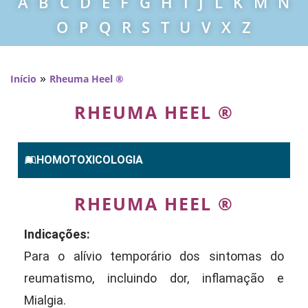
A
B
C
D
E
F
G
H
I
J
L
K
M
N
O
P
Q
R
S
T
U
V
X
Z
»
Início
Rheuma Heel ®
RHEUMA HEEL ®
HOMOTOXICOLOGIA
RHEUMA HEEL ®
Indicações:
Para o alívio temporário dos sintomas do
reumatismo, incluindo dor, inflamação e
Mialgia.