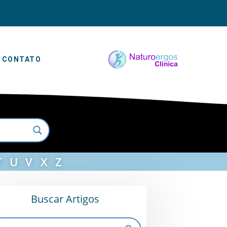
CONTATO
T
U
V
X
Z
Buscar Artigos