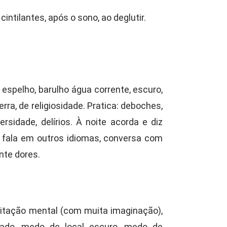
intilantes, após o sono, ao deglutir.
spelho, barulho água corrente, escuro,
rra, de religiosidade. Pratica: deboches,
ersidade, delírios. À noite acorda e diz
s, fala em outros idiomas, conversa com
ente dores.
citação mental (com muita imaginação),
itado, medo de local escuro, medo de