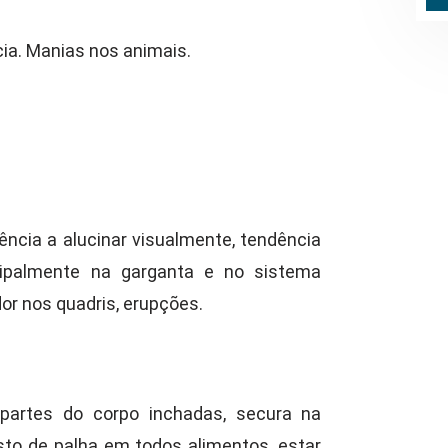
cia. Manias nos animais.
ncia a alucinar visualmente, tendência
ncipalmente na garganta e no sistema
dor nos quadris, erupções.
 partes do corpo inchadas, secura na
to de palha em todos alimentos, estar