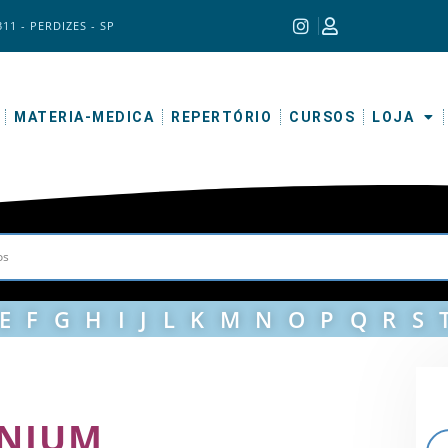
311 - PERDIZES - SP
MATERIA-MEDICA
REPERTÓRIO
CURSOS
LOJA
E
F
G
H
I
J
L
K
M
N
O
P
Q
R
S
NIUM