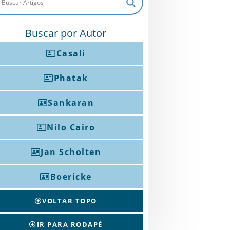
Buscar por Autor
Casali
Phatak
Sankaran
Nilo Cairo
Jan Scholten
Boericke
VOLTAR TOPO
IR PARA RODAPÉ