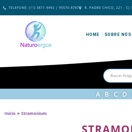
TELEFONE: (11) 3871-9492 | 95570-8787
R. PADRE CHICO, 221 - CJ 
HOME
SOBRE NÓS
A
B
C
D
»
Início
Stramonium
STRAMO