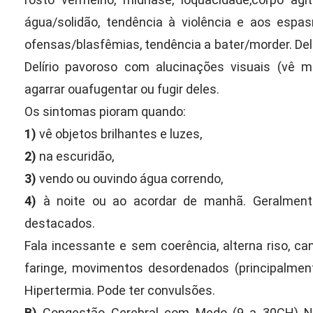
água/solidão, tendência à violência e aos espas
ofensas/blasfêmias, tendência a bater/morder. Delí
Delírio pavoroso com alucinações visuais (vê m
agarrar ouafugentar ou fugir deles.
Os sintomas pioram quando:
1)
vê objetos brilhantes e luzes,
2)
na escuridão,
3)
vendo ou ouvindo água correndo,
4)
à noite ou ao acordar de manhã. Geralmente 
destacados.
Fala incessante e sem coerência, alterna riso, can
faringe, movimentos desordenados (principalme
Hipertermia. Pode ter convulsões.
B)
Congestão Cerebral com Medo (9 a 30CH) N