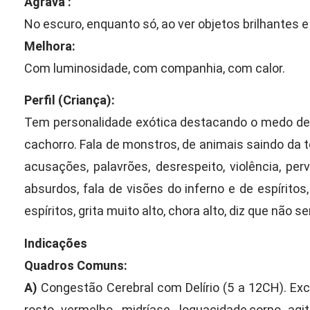
Agrava :
No escuro, enquanto só, ao ver objetos brilhantes e c
Melhora:
Com luminosidade, com companhia, com calor.
Perfil (Criança):
Tem personalidade exótica destacando o medo de e
cachorro. Fala de monstros, de animais saindo da te
acusações, palavrões, desrespeito, violência, perv
absurdos, fala de visões do inferno e de espírito
espíritos, grita muito alto, chora alto, diz que não s
Indicações
Quadros Comuns:
A)
Congestão Cerebral com Delírio (5 a 12CH). Ex
rosto vermelho, midríase, loquacidade,corpo ag