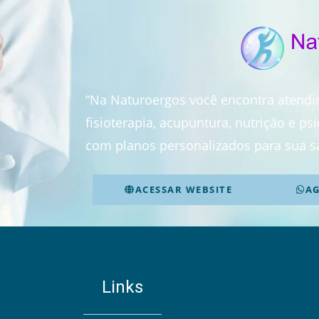
“Na Naturoergos você encontra atend
fisioterapia, acupuntura, nutrição e p
com planos personalizados para sua s
ACESSAR WEBSITE
A
Links