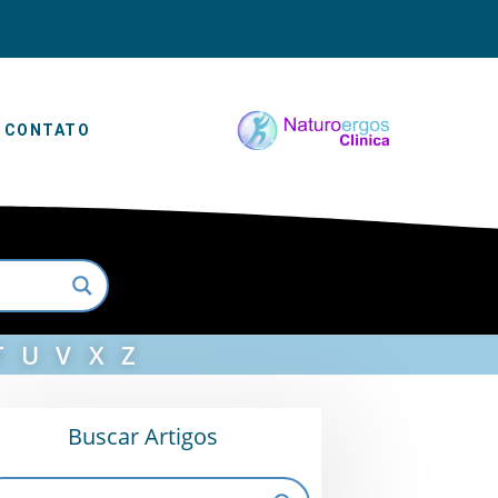
CONTATO
T
U
V
X
Z
Buscar Artigos