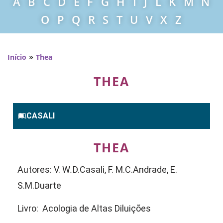
A
B
C
D
E
F
G
H
I
J
L
K
M
N
O
P
Q
R
S
T
U
V
X
Z
»
Início
Thea
THEA
CASALI
THEA
Autores: V. W
.
D.Casali, F. M.C.Andrade, E.
S.M.Duarte
Livro: Acologia de Altas Diluições