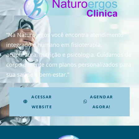
“Na Naturoergos você encontra atendimento
integrado e humano em fisioterapia,
acupuntura, nutrição e psicologia. Cuidamos de
corpo e mente com planos personalizados para
sua saúde e bem-estar.”
ACESSAR
AGENDAR
WEBSITE
AGORA!