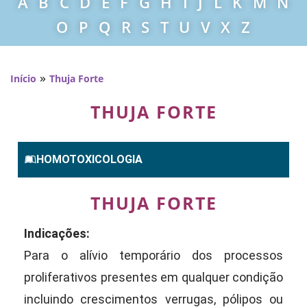
A
B
C
D
E
F
G
H
I
J
L
K
M
N
O
P
Q
R
S
T
U
V
X
Z
»
Início
Thuja Forte
THUJA FORTE
HOMOTOXICOLOGIA
THUJA FORTE
Indicações:
Para o alívio temporário dos processos
proliferativos presentes em qualquer condição
incluindo crescimentos verrugas, pólipos ou