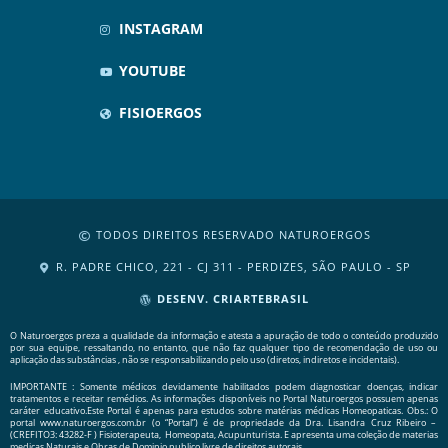
INSTAGRAM
YOUTUBE
FISIOERGOS
TODOS DIREITOS RESERVADO NATUROERGOS
R. PADRE CHICO, 221 - CJ 311 - PERDIZES, SÃO PAULO - SP
DESENV. CRIARTEBRASIL
O Naturoergos preza a qualidade da informação e atesta a apuração de todo o conteúdo produzido
por sua equipe, ressaltando, no entanto, que não faz qualquer tipo de recomendação de uso ou
aplicação das substâncias , não se responsabilizando pelo uso (diretos, indiretos e incidentais).
IMPORTANTE : Somente médicos devidamente habilitados podem diagnosticar doenças, indicar
tratamentos e receitar remédios. As informações disponíveis no Portal Naturoergos possuem apenas
caráter educativo.Este Portal é apenas para estudos sobre matérias médicas Homeopaticas. Obs.: O
portal www.naturoergos.com.br (o “Portal”) é de propriedade da Dra. Lisandra Cruz Ribeiro –
(CREFITO3: 43282-F ) Fisioterapeuta, Homeopata, Acupunturista. E apresenta uma coleção de materias
medicas Naturais e Obras de Dominio publico livre de direitos autorais.