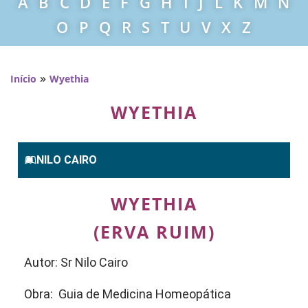
A
B
C
D
E
F
G
H
I
J
L
K
M
N
O
P
Q
R
S
T
U
V
X
Z
»
Início
Wyethia
WYETHIA
NILO CAIRO
WYETHIA
(ERVA RUIM)
Autor: Sr Nilo Cairo
Obra: Guia de Medicina Homeopática