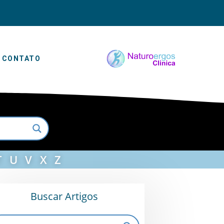
CONTATO
T
U
V
X
Z
Buscar Artigos