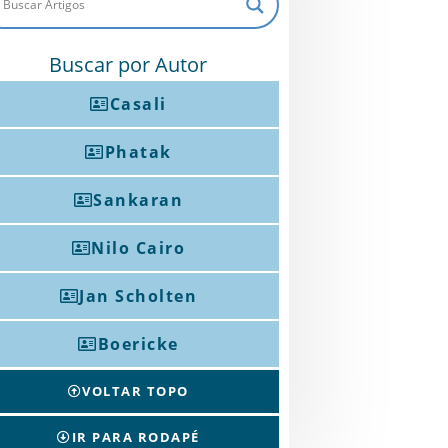
Buscar por Autor
Casali
Phatak
Sankaran
Nilo Cairo
Jan Scholten
Boericke
VOLTAR TOPO
IR PARA RODAPÉ