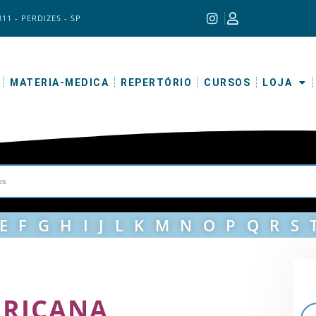
311 - PERDIZES - SP
MATERIA-MEDICA
REPERTÓRIO
CURSOS
LOJA
E
F
G
H
I
J
L
K
M
N
O
P
Q
R
S
ERICANA