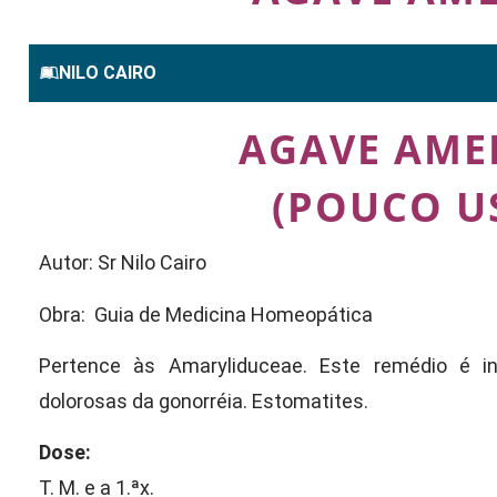
NILO CAIRO
AGAVE AME
(POUCO U
Autor: Sr Nilo Cairo
Obra: Guia de Medicina Homeopática
Pertence às Amaryliduceae. Este remédio é i
dolorosas da gonorréia. Estomatites.
Dose:
T. M. e a 1.ªx.