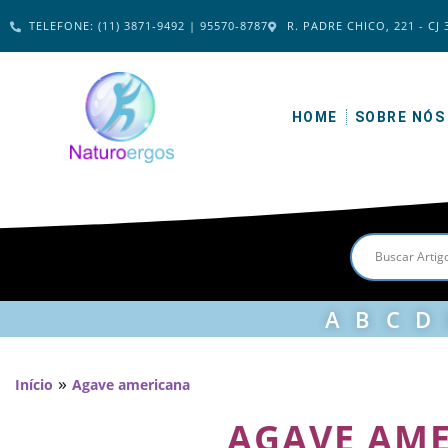
TELEFONE: (11) 3871-9492 | 95570-8787
R. PADRE CHICO, 221 - CJ 
HOME
SOBRE NÓS
A
B
C
D
»
Início
Agave americana
AGAVE AM