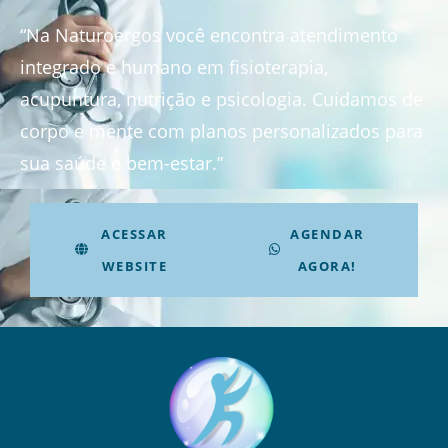
“Na Naturoergos você encontra atendimento
integrado e humano em fisioterapia,
acupuntura, nutrição e psicologia. Cuidamos de
corpo e mente com planos personalizados para
sua saúde e bem-estar.”
ACESSAR
AGENDAR
WEBSITE
AGORA!