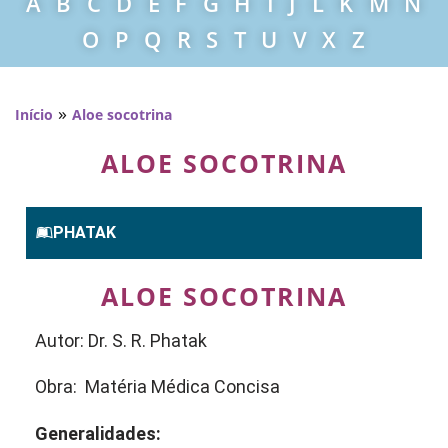
A
B
C
D
E
F
G
H
I
J
L
K
M
N
O
P
Q
R
S
T
U
V
X
Z
»
Início
Aloe socotrina
ALOE SOCOTRINA
PHATAK
ALOE SOCOTRINA
Autor: Dr. S. R. Phatak
Obra: Matéria Médica Concisa
Generalidades: