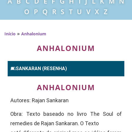
A
B
C
D
E
F
G
H
I
J
L
K
M
N
O
P
Q
R
S
T
U
V
X
Z
»
Início
Anhalonium
ANHALONIUM
SANKARAN (RESENHA)
ANHALONIUM
Autores: Rajan Sankaran
Obra: Texto baseado no livro The Soul of
remedies de Rajan Sankaran. O Texto