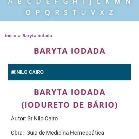
A
B
C
D
E
F
G
H
I
J
L
K
M
N
O
P
Q
R
S
T
U
V
X
Z
»
Início
Baryta iodada
BARYTA IODADA
NILO CAIRO
BARYTA IODADA
(IODURETO DE BÁRIO)
Autor: Sr Nilo Cairo
Obra: Guia de Medicina Homeopática