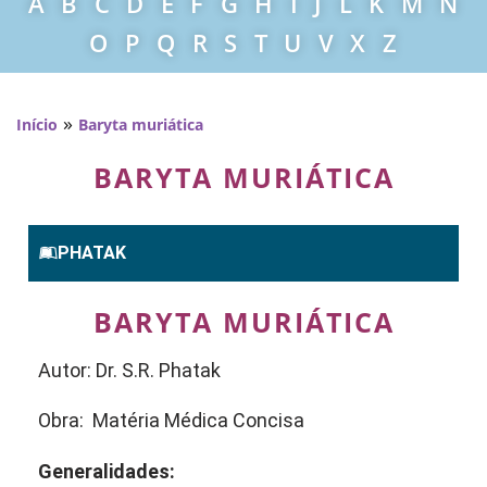
A
B
C
D
E
F
G
H
I
J
L
K
M
N
O
P
Q
R
S
T
U
V
X
Z
»
Início
Baryta muriática
BARYTA MURIÁTICA
PHATAK
BARYTA MURIÁTICA
Autor: Dr. S.R. Phatak
Obra: Matéria Médica Concisa
Generalidades: