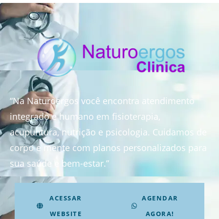
“Na Naturoergos você encontra atendimento
integrado e humano em fisioterapia,
acupuntura, nutrição e psicologia. Cuidamos de
corpo e mente com planos personalizados para
sua saúde e bem-estar.”
ACESSAR
AGENDAR
WEBSITE
AGORA!