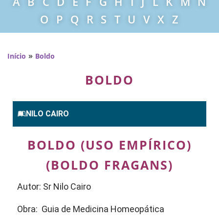
A
B
C
D
E
F
G
H
I
J
L
K
M
N
O
P
Q
R
S
T
U
V
X
Z
»
Início
Boldo
BOLDO
NILO CAIRO
BOLDO (USO EMPÍRICO)
(BOLDO FRAGANS)
Autor: Sr Nilo Cairo
Obra: Guia de Medicina Homeopática