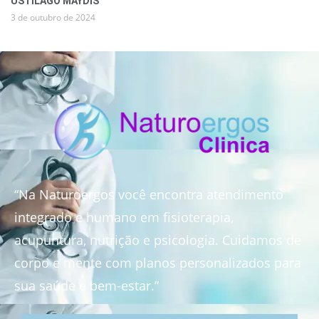
USTILAGO MAYDIS
3 de outubro de 2024
“Na Naturoergos você encontra atendimento
integrado e humano em fisioterapia,
acupuntura, nutrição e psicologia. Cuidamos de
corpo e mente com planos personalizados para
sua saúde e bem-estar.”