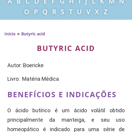
A
B
C
D
E
F
G
H
I
J
L
K
M
N
O
P
Q
R
S
T
U
V
X
Z
»
Início
Butyric acid
BUTYRIC ACID
Autor: Boericke
Livro: Matéria Médica
BENEFÍCIOS E INDICAÇÕES
O ácido butírico é um ácido volátil obtido
principalmente da manteiga, e seu uso
homeopático é indicado para uma série de