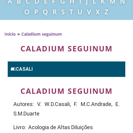
A
B
C
D
E
F
G
H
I
J
L
K
M
N
O
P
Q
R
S
T
U
V
X
Z
»
Início
Caladium seguinum
CALADIUM SEGUINUM
CASALI
CALADIUM SEGUINUM
Autores: V. W
.
D.Casali, F. M.C.Andrade, E.
S.M.Duarte
Livro: Acologia de Altas Diluições