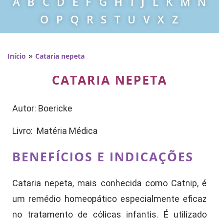
A
B
C
D
E
F
G
H
I
J
L
K
M
N
O
P
Q
R
S
T
U
V
X
Z
»
Início
Cataria nepeta
CATARIA NEPETA
Autor: Boericke
Livro: Matéria Médica
BENEFÍCIOS E INDICAÇÕES
Cataria nepeta, mais conhecida como Catnip, é
um remédio homeopático especialmente eficaz
no tratamento de cólicas infantis. É utilizado