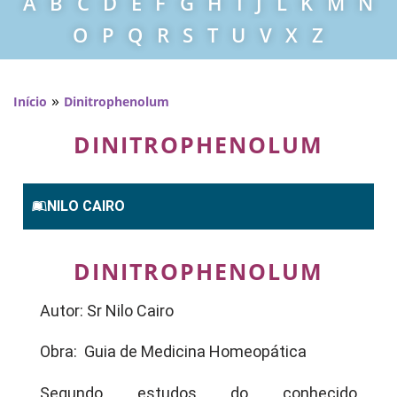
A
B
C
D
E
F
G
H
I
J
L
K
M
N
O
P
Q
R
S
T
U
V
X
Z
»
Início
Dinitrophenolum
DINITROPHENOLUM
NILO CAIRO
DINITROPHENOLUM
Autor: Sr Nilo Cairo
Obra: Guia de Medicina Homeopática
Segundo estudos do conhecido