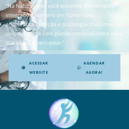
“Na Naturoergos você encontra atendimento
integrado e humano em fisioterapia,
acupuntura, nutrição e psicologia. Cuidamos de
corpo e mente com planos personalizados para
sua saúde e bem-estar.”
ACESSAR
AGENDAR
WEBSITE
AGORA!