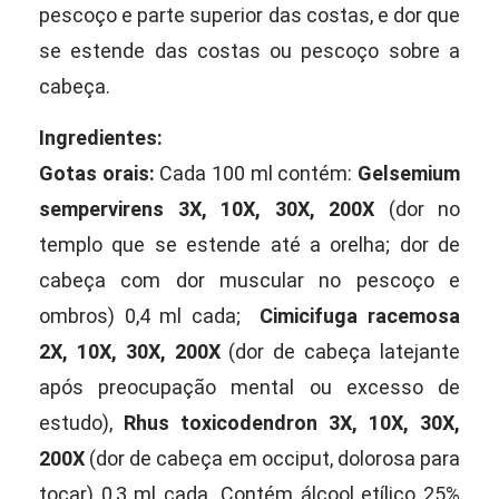
pescoço e parte superior das costas, e dor que
se estende das costas ou pescoço sobre a
cabeça.
Ingredientes:
Gotas orais:
Cada 100 ml contém:
Gelsemium
sempervirens 3X, 10X, 30X, 200X
(dor no
templo que se estende até a orelha; dor de
cabeça com dor muscular no pescoço e
ombros) 0,4 ml cada;
Cimicifuga racemosa
2X, 10X, 30X, 200X
(dor de cabeça latejante
após preocupação mental ou excesso de
estudo),
Rhus toxicodendron 3X, 10X, 30X,
200X
(dor de cabeça em occiput, dolorosa para
tocar) 0,3 ml cada. Contém álcool etílico 25%