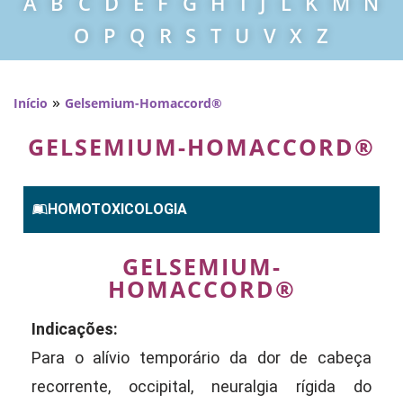
A
B
C
D
E
F
G
H
I
J
L
K
M
N
O
P
Q
R
S
T
U
V
X
Z
»
Início
Gelsemium-Homaccord®
GELSEMIUM-HOMACCORD®
HOMOTOXICOLOGIA
GELSEMIUM-
HOMACCORD®
Indicações:
Para o alívio temporário da dor de cabeça
recorrente, occipital, neuralgia rígida do