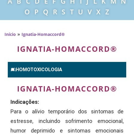
A
B
C
D
E
F
G
H
I
J
L
K
M
N
O
P
Q
R
S
T
U
V
X
Z
»
Início
Ignatia-Homaccord®
IGNATIA-HOMACCORD®
HOMOTOXICOLOGIA
IGNATIA-HOMACCORD®
Indicações:
Para o alívio temporário dos sintomas de
estresse, incluindo sofrimento emocional,
humor deprimido e sintomas emocionais