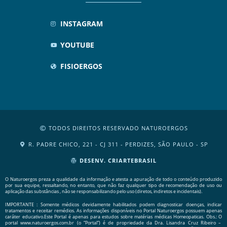
INSTAGRAM
YOUTUBE
FISIOERGOS
TODOS DIREITOS RESERVADO NATUROERGOS
R. PADRE CHICO, 221 - CJ 311 - PERDIZES, SÃO PAULO - SP
DESENV. CRIARTEBRASIL
O Naturoergos preza a qualidade da informação e atesta a apuração de todo o conteúdo produzido
por sua equipe, ressaltando, no entanto, que não faz qualquer tipo de recomendação de uso ou
aplicação das substâncias , não se responsabilizando pelo uso (diretos, indiretos e incidentais).
IMPORTANTE : Somente médicos devidamente habilitados podem diagnosticar doenças, indicar
tratamentos e receitar remédios. As informações disponíveis no Portal Naturoergos possuem apenas
caráter educativo.Este Portal é apenas para estudos sobre matérias médicas Homeopaticas. Obs.: O
portal www.naturoergos.com.br (o “Portal”) é de propriedade da Dra. Lisandra Cruz Ribeiro –