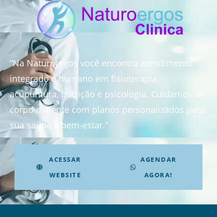
“Na Naturoergos você encontra atendimento
integrado e humano em fisioterapia,
acupuntura, nutrição e psicologia. Cuidamos de
corpo e mente com planos personalizados para
sua saúde e bem-estar.”
ACESSAR
AGENDAR
WEBSITE
AGORA!