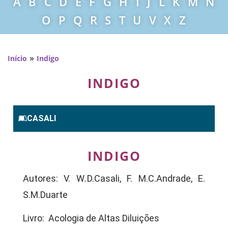
A
B
C
D
E
F
G
H
I
J
L
K
M
N
O
P
Q
R
S
T
U
V
X
Z
»
Início
Indigo
INDIGO
CASALI
INDIGO
Autores: V. W
.
D.Casali, F. M.C.Andrade, E.
S.M.Duarte
Livro: Acologia de Altas Diluições