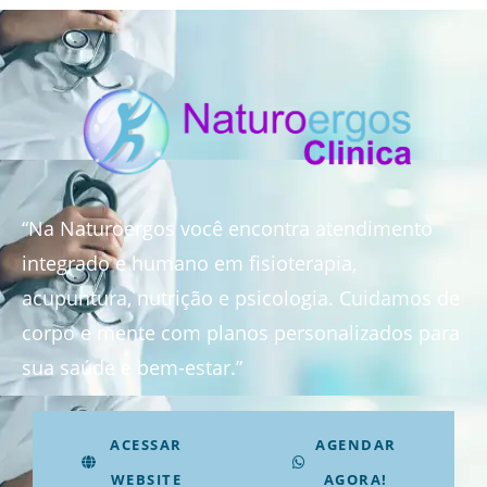
“Na Naturoergos você encontra atendimento
integrado e humano em fisioterapia,
acupuntura, nutrição e psicologia. Cuidamos de
corpo e mente com planos personalizados para
sua saúde e bem-estar.”
ACESSAR
AGENDAR
WEBSITE
AGORA!