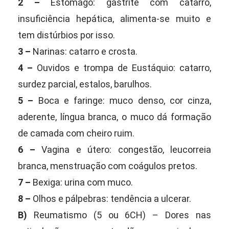
2 –
Estômago: gastrite com catarro,
insuficiência hepática, alimenta-se muito e
tem distúrbios por isso.
3 –
Narinas: catarro e crosta.
4 –
Ouvidos e trompa de Eustáquio: catarro,
surdez parcial, estalos, barulhos.
5 –
Boca e faringe: muco denso, cor cinza,
aderente, língua branca, o muco dá formação
de camada com cheiro ruim.
6 –
Vagina e útero: congestão, leucorreia
branca, menstruação com coágulos pretos.
7 –
Bexiga: urina com muco.
8 –
Olhos e pálpebras: tendência a ulcerar.
B)
Reumatismo (5 ou 6CH) – Dores nas