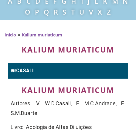
A
B
C
D
E
F
G
H
I
J
L
K
M
N
O
P
Q
R
S
T
U
V
X
Z
»
Início
Kalium muriaticum
KALIUM MURIATICUM
CASALI
KALIUM MURIATICUM
Autores: V. W
.
D.Casali, F. M.C.Andrade, E.
S.M.Duarte
Livro: Acologia de Altas Diluições