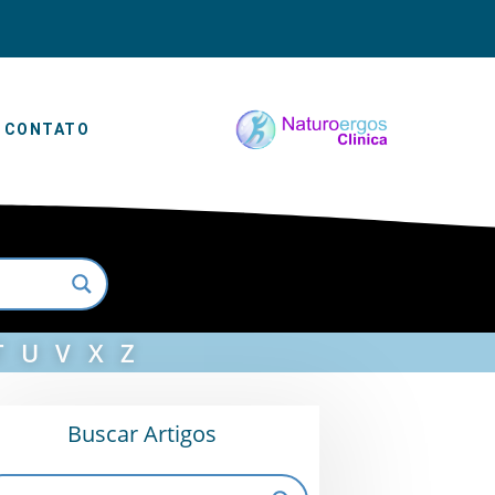
CONTATO
T
U
V
X
Z
Buscar Artigos