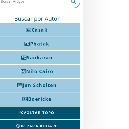
Buscar por Autor
Casali
Phatak
Sankaran
Nilo Cairo
Jan Scholten
Boericke
VOLTAR TOPO
IR PARA RODAPÉ