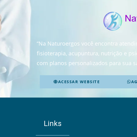
“Na Naturoergos você encontra atend
fisioterapia, acupuntura, nutrição e p
com planos personalizados para sua s
ACESSAR WEBSITE
A
Links