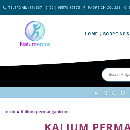
TELEFONE: (11) 3871-9492 | 95570-8787
R. PADRE CHICO, 221 - CJ 
HOME
SOBRE NÓS
A
B
C
D
»
Início
Kalium permanganicum
KALIUM PERM