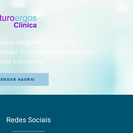
imento integrado e humano em
sicologia. Cuidamos de corpo e mente
aúde e bem-estar.”
GENDAR AGORA!
Redes Sociais