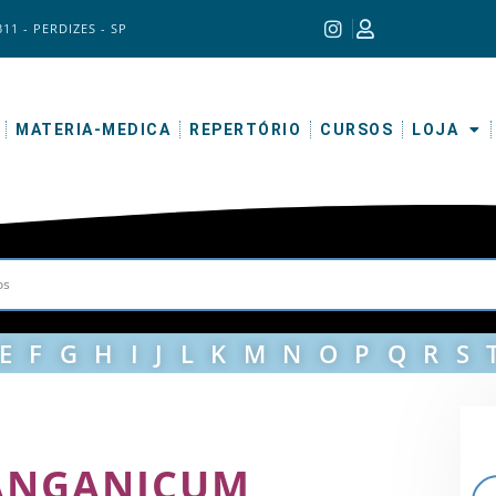
311 - PERDIZES - SP
MATERIA-MEDICA
REPERTÓRIO
CURSOS
LOJA
E
F
G
H
I
J
L
K
M
N
O
P
Q
R
S
ANGANICUM