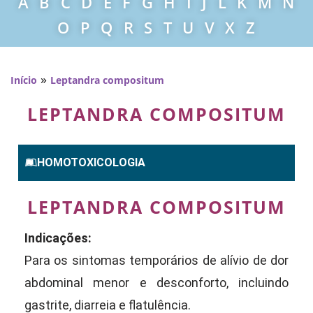
A
B
C
D
E
F
G
H
I
J
L
K
M
N
O
P
Q
R
S
T
U
V
X
Z
»
Início
Leptandra compositum
LEPTANDRA COMPOSITUM
HOMOTOXICOLOGIA
LEPTANDRA COMPOSITUM
Indicações:
Para os sintomas temporários de alívio de dor
abdominal menor e desconforto, incluindo
gastrite, diarreia e flatulência.