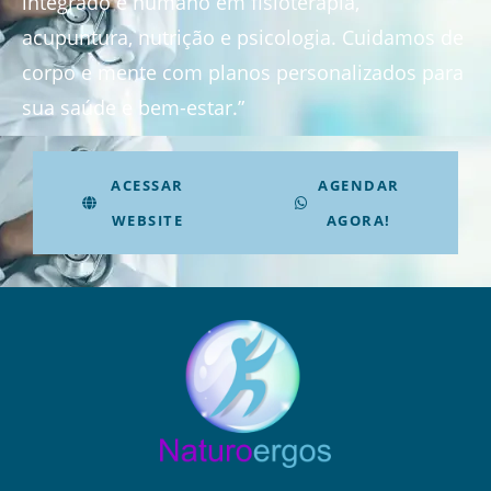
integrado e humano em fisioterapia,
acupuntura, nutrição e psicologia. Cuidamos de
corpo e mente com planos personalizados para
sua saúde e bem-estar.”
ACESSAR
AGENDAR
WEBSITE
AGORA!