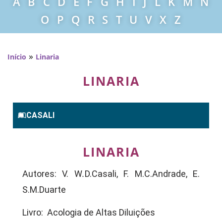
A
B
C
D
E
F
G
H
I
J
L
K
M
N
O
P
Q
R
S
T
U
V
X
Z
»
Início
Linaria
LINARIA
CASALI
LINARIA
Autores: V. W
.
D.Casali, F. M.C.Andrade, E.
S.M.Duarte
Livro: Acologia de Altas Diluições