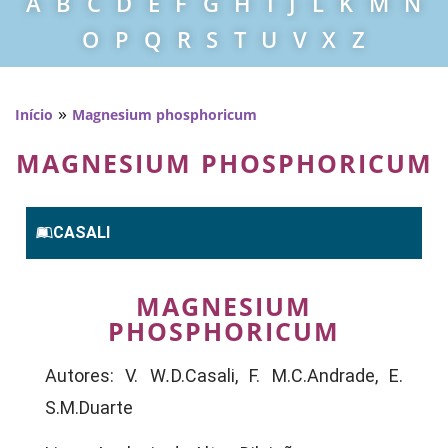
A
B
C
D
E
F
G
H
I
J
L
K
M
N
O
P
Q
R
S
T
U
V
X
Z
»
Início
Magnesium phosphoricum
MAGNESIUM PHOSPHORICUM
CASALI
MAGNESIUM
PHOSPHORICUM
Autores: V. W
.
D.Casali, F. M.C.Andrade, E.
S.M.Duarte