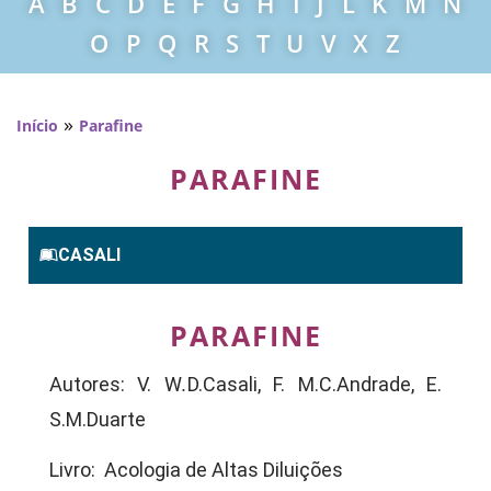
A
B
C
D
E
F
G
H
I
J
L
K
M
N
O
P
Q
R
S
T
U
V
X
Z
»
Início
Parafine
PARAFINE
CASALI
PARAFINE
Autores: V. W
.
D.Casali, F. M.C.Andrade, E.
S.M.Duarte
Livro: Acologia de Altas Diluições